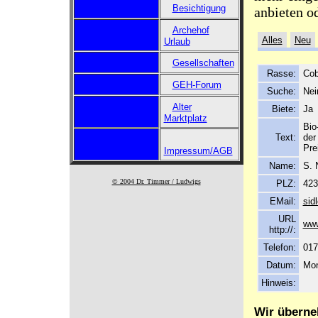
Besichtigung
anbieten o
Archehof
Alles
Neu
Urlaub
Gesellschaften
Rasse:
Cob
GEH-Forum
Suche:
Nei
Alter
Biete:
Ja
Marktplatz
Bio
Text:
der
Pre
Impressum/AGB
Name:
S. 
© 2004 Dr. Timmer / Ludwigs
PLZ:
423
EMail:
sid
URL
www
http://:
Telefon:
017
Datum:
Mon
Hinweis:
Wir überne