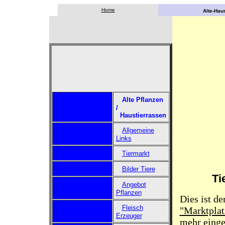
Home
Alte-Haus
Alte Pflanzen
/
Haustierrassen
Allgemeine
Links
Tiermarkt
Bilder Tiere
Ti
Angebot
Pflanzen
Dies ist d
Fleisch
"Marktplat
Erzeuger
mehr einges