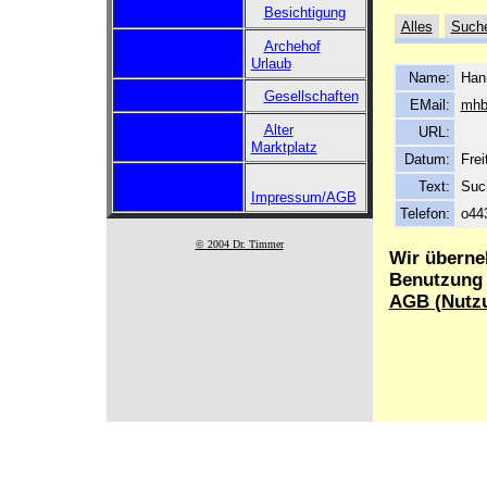
Besichtigung
Alles
Such
Archehof
Urlaub
Name:
Han
Gesellschaften
EMail:
mhb
Alter
URL:
Marktplatz
Datum:
Frei
Text:
Suc
Impressum/AGB
Telefon:
o44
© 2004 Dr. Timmer
Wir überne
Benutzung d
AGB (Nutz