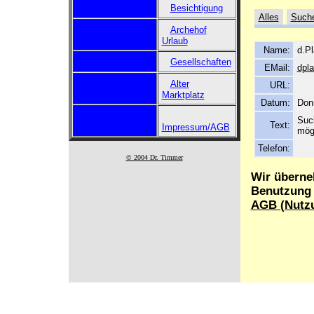
Besichtigung
Alles
Such
Archehof
Urlaub
Name:
d.P
Gesellschaften
EMail:
dpl
Alter
URL:
Marktplatz
Datum:
Donn
Suc
Text:
Impressum/AGB
mögl
Telefon:
© 2004 Dr. Timmer
Wir überne
Benutzung d
AGB (Nutz