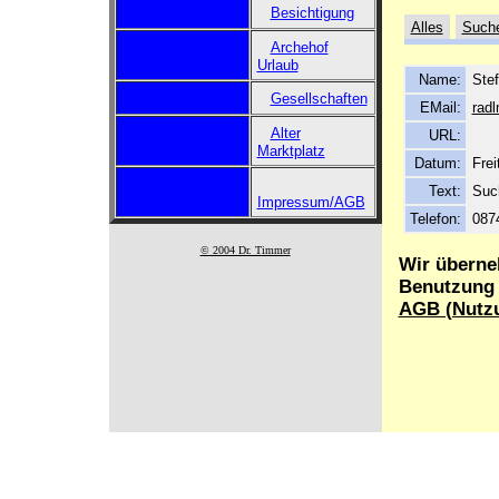
Besichtigung
Alles
Such
Archehof
Urlaub
Name:
Ste
Gesellschaften
EMail:
radl
Alter
URL:
Marktplatz
Datum:
Frei
Text:
Suc
Impressum/AGB
Telefon:
087
© 2004 Dr. Timmer
Wir überne
Benutzung d
AGB (Nutz