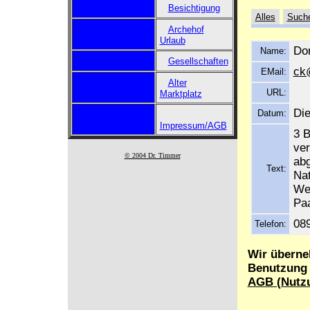
Besichtigung
Alles
Such
Archehof
Urlaub
Do
Name:
Gesellschaften
ck@
EMail:
Alter
URL:
Marktplatz
Die
Datum:
Impressum/AGB
3 B
ver
© 2004 Dr. Timmer
ab
Text:
Nat
Wei
Paa
08
Telefon:
Wir überne
Benutzung d
AGB (Nutz