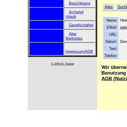
Besichtigung
Alles
Such
Archehof
Urlaub
Name:
Hei
Gesellschaften
EMail:
web
Alter
URL:
Marktplatz
Datum:
Don
Text:
Impressum/AGB
Telefon:
© 2004 Dr. Timmer
Wir überne
Benutzung d
AGB (Nutz