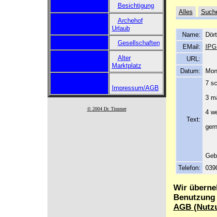
Besichtigung
Alles
Such
Archehof
Urlaub
Name:
Dör
Gesellschaften
EMail:
IPG
Alter
URL:
Marktplatz
Datum:
Mont
7 sc
Impressum/AGB
3 m
© 2004 Dr. Timmer
4 we
Text:
gern
Geb
Telefon:
039
Wir überne
Benutzung d
AGB (Nutz