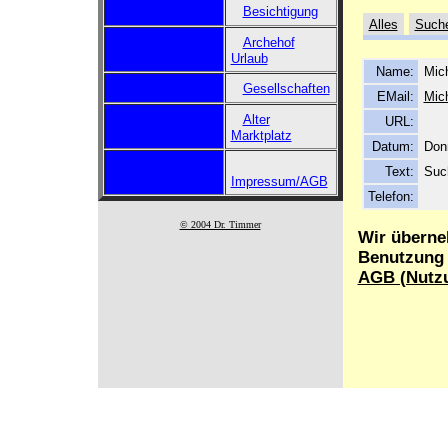
Besichtigung
Alles
Such
Archehof
Urlaub
Name:
Mic
Gesellschaften
EMail:
Mic
Alter
URL:
Marktplatz
Datum:
Donn
Text:
Suc
Impressum/AGB
Telefon:
© 2004 Dr. Timmer
Wir überne
Benutzung d
AGB (Nutz