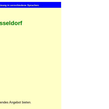
setzung in verschiedene Sprachen.
sseldorf
sendes Angebot bieten.