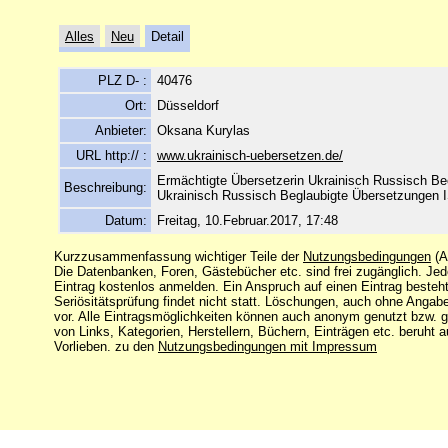
Alles
Neu
Detail
PLZ D- :
40476
Ort:
Düsseldorf
Anbieter:
Oksana Kurylas
URL http:// :
www.ukrainisch-uebersetzen.de/
Ermächtigte Übersetzerin Ukrainisch Russisch Be
Beschreibung:
Ukrainisch Russisch Beglaubigte Übersetzungen I
Datum:
Freitag, 10.Februar.2017, 17:48
Kurzzusammenfassung wichtiger Teile der
Nutzungsbedingungen
(A
Die Datenbanken, Foren, Gästebücher etc. sind frei zugänglich. Je
Eintrag kostenlos anmelden. Ein Anspruch auf einen Eintrag besteht
Seriösitätsprüfung findet nicht statt. Löschungen, auch ohne Angab
vor. Alle Eintragsmöglichkeiten können auch anonym genutzt bzw. 
von Links, Kategorien, Herstellern, Büchern, Einträgen etc. beruht 
Vorlieben. zu den
Nutzungsbedingungen mit Impressum