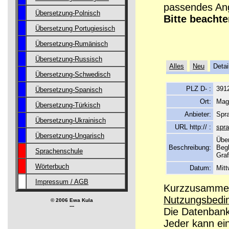
passendes Ang
Übersetzung-Polnisch
Bitte beachte
Übersetzung Portugiesisch
Übersetzung-Rumänisch
Übersetzung-Russisch
Alles
Neu
Detai
Übersetzung-Schwedisch
PLZ D- :
391
Übersetzung-Spanisch
Ort:
Mag
Übersetzung-Türkisch
Anbieter:
Spr
Übersetzung-Ukrainisch
URL http:// :
spr
Übersetzung-Ungarisch
Über
Beschreibung:
Begl
Sprachenschule
Graf
Wörterbuch
Datum:
Mit
Impressum / AGB
Kurzzusammenf
Nutzungsbedi
© 2006 Ewa Kula
---
Die Datenbanke
Jeder kann ei