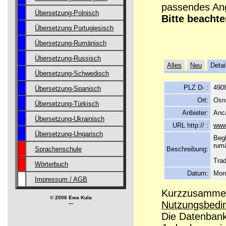
passendes Ang
Übersetzung-Polnisch
Bitte beachte
Übersetzung Portugiesisch
Übersetzung-Rumänisch
Übersetzung-Russisch
Alles
Neu
Detai
Übersetzung-Schwedisch
PLZ D- :
490
Übersetzung-Spanisch
Ort:
Osn
Übersetzung-Türkisch
Anbieter:
Anc
Übersetzung-Ukrainisch
URL http:// :
www
Übersetzung-Ungarisch
Beg
rum
Beschreibung:
Sprachenschule
Trad
Wörterbuch
Datum:
Mon
Impressum / AGB
Kurzzusammenf
© 2006 Ewa Kula
Nutzungsbedi
---
Die Datenbanke