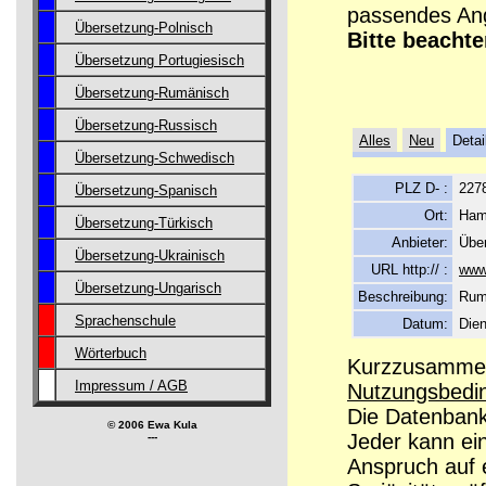
passendes Ang
Übersetzung-Polnisch
Bitte beachte
Übersetzung Portugiesisch
Übersetzung-Rumänisch
Übersetzung-Russisch
Alles
Neu
Detai
Übersetzung-Schwedisch
PLZ D- :
227
Übersetzung-Spanisch
Ort:
Ham
Übersetzung-Türkisch
Anbieter:
Übe
Übersetzung-Ukrainisch
URL http:// :
www
Übersetzung-Ungarisch
Beschreibung:
Rum
Sprachenschule
Datum:
Dien
Wörterbuch
Kurzzusammenf
Impressum / AGB
Nutzungsbedi
Die Datenbanke
© 2006 Ewa Kula
Jeder kann ei
---
Anspruch auf e