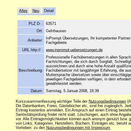
Alles
Neu
Detail
PLZ D- :
63571
Ort:
Gelnhausen
InPrompt Übersetzungen, Ihr kompetenter Partner 
Anbieter:
Fachgebiete
URL http:// :
www.inprompt-uebersetzungen.de
Professionelle Fachübersetzungen in allen Sprache
Fachrichtungen, die sich durch Sorgfalt, Schnell
auszeichnen und durch eine hohe Anzahl qualifizier
Beschreibung:
Fachübersetzer mit langjähriger Erfahrung, die auss
Muttersprache übersetzen sowie über einschlägi
jeweiligen Fachgebieten verfügen, in dem erforder
gewährleistet werden.
Datum:
Samstag, 5.Januar.2008, 18:39
Kurzzusammenfassung wichtiger Teile der
Nutzungsbedingungen
(A
Die Datenbanken, Foren, Gästebücher etc. sind frei zugänglich. Je
Eintrag kostenlos anmelden. Ein Anspruch auf einen Eintrag besteht
Seriösitätsprüfung findet nicht statt. Löschungen, auch ohne Angab
vor. Alle Eintragsmöglichkeiten können auch anonym genutzt bzw. 
von Links, Kategorien, Herstellern, Büchern, Einträgen etc. beruht 
Vorlieben. zu den
Nutzungsbedingungen mit Impressum