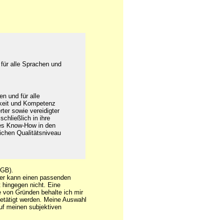
für alle Sprachen und
n und für alle
igkeit und Kompetenz
ter sowie vereidigter
chließlich in ihre
ges Know-How in den
lichen Qualitätsniveau
GB).
der kann einen passenden
 hingegen nicht. Eine
e von Gründen behalte ich mir
getätigt werden. Meine Auswahl
auf meinen subjektiven