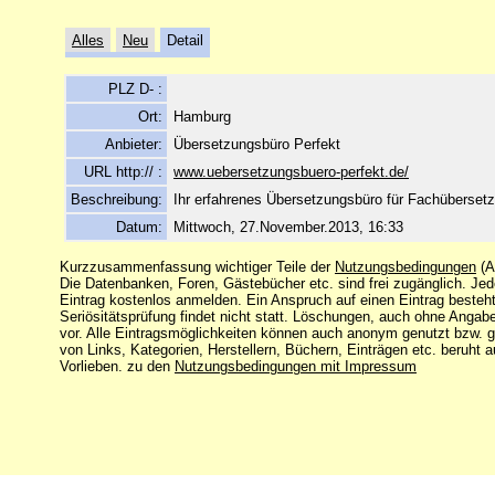
Alles
Neu
Detail
PLZ D- :
Ort:
Hamburg
Anbieter:
Übersetzungsbüro Perfekt
URL http:// :
www.uebersetzungsbuero-perfekt.de/
Beschreibung:
Ihr erfahrenes Übersetzungsbüro für Fachüberset
Datum:
Mittwoch, 27.November.2013, 16:33
Kurzzusammenfassung wichtiger Teile der
Nutzungsbedingungen
(A
Die Datenbanken, Foren, Gästebücher etc. sind frei zugänglich. Je
Eintrag kostenlos anmelden. Ein Anspruch auf einen Eintrag besteht
Seriösitätsprüfung findet nicht statt. Löschungen, auch ohne Angab
vor. Alle Eintragsmöglichkeiten können auch anonym genutzt bzw. 
von Links, Kategorien, Herstellern, Büchern, Einträgen etc. beruht 
Vorlieben. zu den
Nutzungsbedingungen mit Impressum