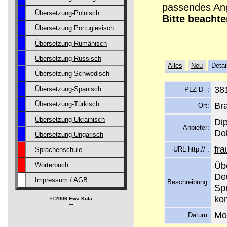
passendes Ang
Übersetzung-Polnisch
Bitte beachte
Übersetzung Portugiesisch
Übersetzung-Rumänisch
Übersetzung-Russisch
Alles
Neu
Detai
Übersetzung-Schwedisch
38
Übersetzung-Spanisch
PLZ D- :
Br
Übersetzung-Türkisch
Ort:
Übersetzung-Ukrainisch
Di
Anbieter:
Do
Übersetzung-Ungarisch
fra
URL http:// :
Sprachenschule
Üb
Wörterbuch
De
Impressum / AGB
Beschreibung:
Spr
kon
© 2006 Ewa Kula
---
Mo
Datum: