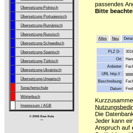
passendes Ang
Übersetzung-Polnisch
Bitte beachte
Übersetzung Portugiesisch
Übersetzung-Rumänisch
Übersetzung-Russisch
Alles
Neu
Detai
Übersetzung-Schwedisch
PLZ D- :
301
Übersetzung-Spanisch
Ort:
Han
Übersetzung-Türkisch
Anbieter:
Fac
Übersetzung-Ukrainisch
URL http:// :
www
Übersetzung-Ungarisch
Beschreibung:
Fac
Sprachenschule
Datum:
Frei
Wörterbuch
Kurzzusammenf
Impressum / AGB
Nutzungsbedi
Die Datenbanke
© 2006 Ewa Kula
Jeder kann ei
---
Anspruch auf e