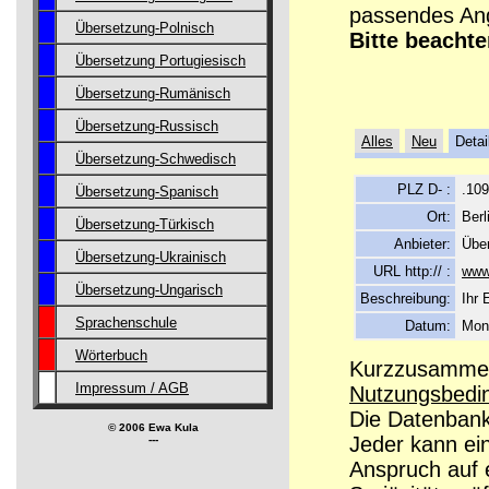
passendes Ang
Übersetzung-Polnisch
Bitte beachte
Übersetzung Portugiesisch
Übersetzung-Rumänisch
Übersetzung-Russisch
Alles
Neu
Detai
Übersetzung-Schwedisch
PLZ D- :
.10
Übersetzung-Spanisch
Ort:
Berl
Übersetzung-Türkisch
Anbieter:
Übe
Übersetzung-Ukrainisch
URL http:// :
www
Übersetzung-Ungarisch
Beschreibung:
Ihr 
Sprachenschule
Datum:
Mont
Wörterbuch
Kurzzusammenf
Impressum / AGB
Nutzungsbedi
Die Datenbanke
© 2006 Ewa Kula
Jeder kann ei
---
Anspruch auf e