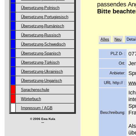
passendes Ang
Übersetzung-Polnisch
Bitte beachte
Übersetzung Portugiesisch
Übersetzung-Rumänisch
Übersetzung-Russisch
Alles
Neu
Detai
Übersetzung-Schwedisch
07
Übersetzung-Spanisch
PLZ D- :
Je
Übersetzung-Türkisch
Ort:
Übersetzung-Ukrainisch
Sp
Anbieter:
Übersetzung-Ungarisch
ww
URL http:// :
Sprachenschule
Ich
int
Wörterbuch
Sp
Impressum / AGB
Fra
Beschreibung:
© 2006 Ewa Kula
---
Als
übe