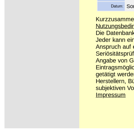
So
Datum:
Kurzzusammenf
Nutzungsbedi
Die Datenbanke
Jeder kann ei
Anspruch auf e
Seriösitätsprü
Angabe von Grü
Eintragsmögli
getätigt werd
Herstellern, B
subjektiven Vo
Impressum