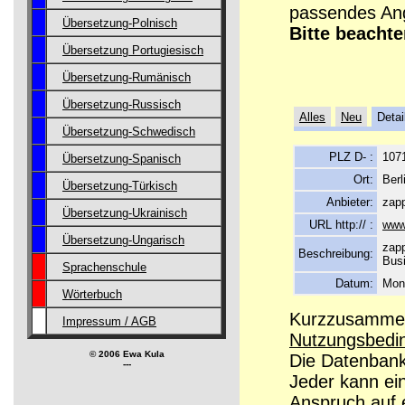
passendes Ang
Übersetzung-Polnisch
Bitte beachte
Übersetzung Portugiesisch
Übersetzung-Rumänisch
Übersetzung-Russisch
Alles
Neu
Detai
Übersetzung-Schwedisch
PLZ D- :
107
Übersetzung-Spanisch
Ort:
Berl
Übersetzung-Türkisch
Anbieter:
zap
Übersetzung-Ukrainisch
URL http:// :
www
Übersetzung-Ungarisch
zapp
Beschreibung:
Busi
Sprachenschule
Datum:
Mon
Wörterbuch
Kurzzusammenf
Impressum / AGB
Nutzungsbedi
© 2006 Ewa Kula
Die Datenbanke
---
Jeder kann ei
Anspruch auf e