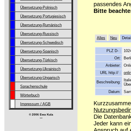
passendes Ang
Übersetzung-Polnisch
Bitte beachte
Übersetzung Portugiesisch
Übersetzung-Rumänisch
Übersetzung-Russisch
Alles
Neu
Detai
Übersetzung-Schwedisch
PLZ D- :
102
Übersetzung-Spanisch
Ort:
Berl
Übersetzung-Türkisch
Anbieter:
Onli
Übersetzung-Ukrainisch
URL http:// :
onli
Übersetzung-Ungarisch
Ital
Beschreibung:
Übe
Sprachenschule
Datum:
Sams
Wörterbuch
Kurzzusammenf
Impressum / AGB
Nutzungsbedi
© 2006 Ewa Kula
Die Datenbanke
---
Jeder kann ei
Anspruch auf e