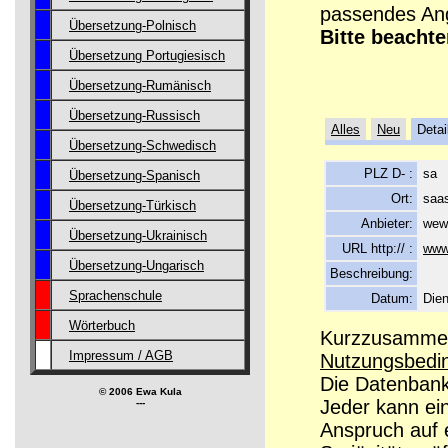
passendes Ang
Übersetzung-Polnisch
Bitte beachte
Übersetzung Portugiesisch
Übersetzung-Rumänisch
Übersetzung-Russisch
Alles
Neu
Detai
Übersetzung-Schwedisch
PLZ D- :
sa
Übersetzung-Spanisch
Ort:
saa
Übersetzung-Türkisch
Anbieter:
wew
Übersetzung-Ukrainisch
URL http:// :
www
Übersetzung-Ungarisch
Beschreibung:
Sprachenschule
Datum:
Dien
Wörterbuch
Kurzzusammenf
Impressum / AGB
Nutzungsbedi
Die Datenbanke
© 2006 Ewa Kula
Jeder kann ei
---
Anspruch auf e