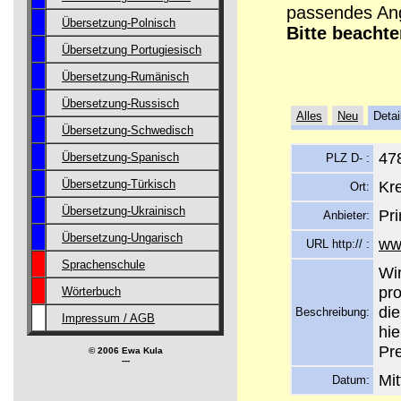
passendes Ang
Übersetzung-Polnisch
Bitte beachte
Übersetzung Portugiesisch
Übersetzung-Rumänisch
Übersetzung-Russisch
Alles
Neu
Detai
Übersetzung-Schwedisch
47
Übersetzung-Spanisch
PLZ D- :
Kre
Übersetzung-Türkisch
Ort:
Übersetzung-Ukrainisch
Pr
Anbieter:
Übersetzung-Ungarisch
ww
URL http:// :
Sprachenschule
Wir
pr
Wörterbuch
di
Beschreibung:
Impressum / AGB
hi
Pre
© 2006 Ewa Kula
---
Mit
Datum: