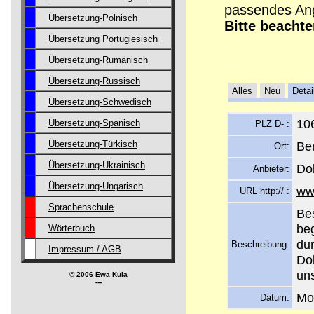
passendes Ang
Übersetzung-Polnisch
Bitte beachte
Übersetzung Portugiesisch
Übersetzung-Rumänisch
Übersetzung-Russisch
Alles
Neu
Detai
Übersetzung-Schwedisch
10
Übersetzung-Spanisch
PLZ D- :
Ber
Übersetzung-Türkisch
Ort:
Übersetzung-Ukrainisch
Do
Anbieter:
Übersetzung-Ungarisch
ww
URL http:// :
Sprachenschule
Be
be
Wörterbuch
dur
Beschreibung:
Impressum / AGB
Dol
uns
© 2006 Ewa Kula
---
Mo
Datum: