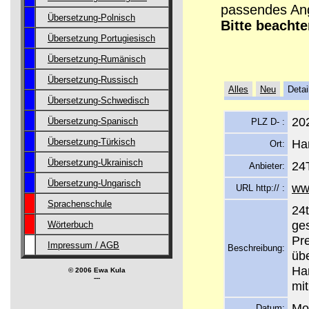
passendes Ang
Übersetzung-Polnisch
Bitte beachte
Übersetzung Portugiesisch
Übersetzung-Rumänisch
Übersetzung-Russisch
Alles
Neu
Detai
Übersetzung-Schwedisch
20
Übersetzung-Spanisch
PLZ D- :
Ha
Übersetzung-Türkisch
Ort:
Übersetzung-Ukrainisch
24
Anbieter:
Übersetzung-Ungarisch
ww
URL http:// :
Sprachenschule
24t
ge
Wörterbuch
Pr
Impressum / AGB
Beschreibung:
übe
Ha
© 2006 Ewa Kula
---
mit
Mo
Datum: