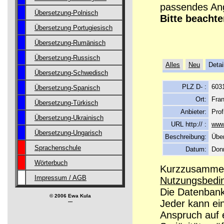
passendes Ang
Übersetzung-Polnisch
Bitte beachte
Übersetzung Portugiesisch
Übersetzung-Rumänisch
Übersetzung-Russisch
Alles
Neu
Detai
Übersetzung-Schwedisch
PLZ D- :
603
Übersetzung-Spanisch
Ort:
Fran
Übersetzung-Türkisch
Anbieter:
Prof
Übersetzung-Ukrainisch
URL http:// :
www.
Übersetzung-Ungarisch
Beschreibung:
Übe
Sprachenschule
Datum:
Donn
Wörterbuch
Kurzzusammenf
Impressum / AGB
Nutzungsbedi
Die Datenbanke
© 2006 Ewa Kula
Jeder kann ei
---
Anspruch auf e