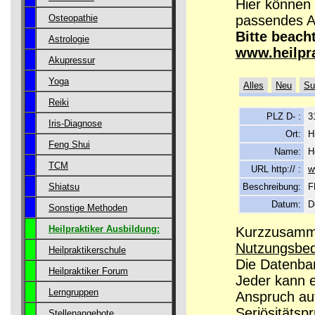
Hier können 
passendes A
Osteopathie
Bitte beach
Astrologie
www.heilpr
Akupressur
Yoga
Alles
Neu
Su
Reiki
PLZ D- :
3
Iris-Diagnose
Ort:
H
Feng Shui
Name:
H
TCM
URL http:// :
w
Beschreibung:
F
Shiatsu
Datum:
D
Sonstige Methoden
Heilpraktiker Ausbildung:
Kurzzusamme
Nutzungsbe
Heilpraktikerschule
Die Datenban
Heilpraktiker Forum
Jeder kann 
Lerngruppen
Anspruch auf
Seriösitätsp
Stellenangebote