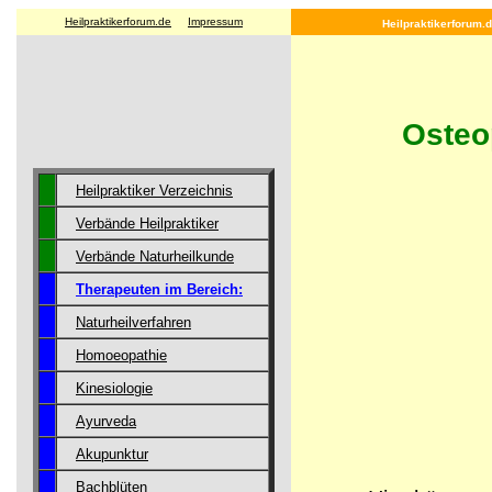
Heilpraktikerforum.de
Impressum
Heilpraktikerforum.d
Osteo
Heilpraktiker Verzeichnis
Verbände Heilpraktiker
Verbände Naturheilkunde
Therapeuten im Bereich:
Naturheilverfahren
Homoeopathie
Kinesiologie
Ayurveda
Akupunktur
Bachblüten