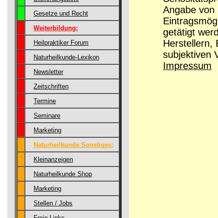
Angabe von G
Gesetze und Recht
Eintragsmög
Weiterbildung:
getätigt wer
Herstellern,
Heilpraktiker Forum
subjektiven 
Naturheilkunde-Lexikon
Impressum
Newsletter
Zeitschriften
Termine
Seminare
Marketing
Naturheilkunde Sonstiges:
Kleinanzeigen
Naturheilkunde Shop
Marketing
Stellen / Jobs
Freie Links