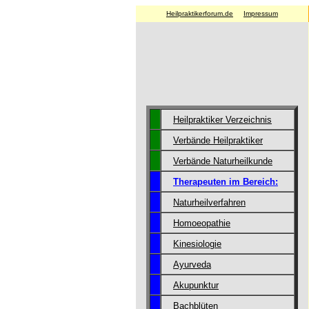
Heilpraktikerforum.de
Impressum
Heilpraktiker Verzeichnis
Verbände Heilpraktiker
Verbände Naturheilkunde
Therapeuten im Bereich:
Naturheilverfahren
Homoeopathie
Kinesiologie
Ayurveda
Akupunktur
Bachblüten