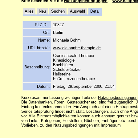
Bitte beachten Sie die
Nutzungsbedingungen
.
www.heilprak
Alles
Neu
Suchen
Auswahl
Detail
PLZ D- :
10827
Ort:
Berlin
Name:
Michaela Böhm
URL http:// :
www.die-sanfte-therapie.de
Craniosacrale Therapie
Kinesiologie
Bachblüten
Beschreibung:
Schüßler-Salze
Heilsteine
Fußreflexzonentherapie
Datum:
Freitag, 29.September.2006, 21:54
Kurzzusammenfassung wichtiger Teile der
Nutzungsbedingungen
Die Datenbanken, Foren, Gästebücher etc. sind frei zugänglich.
Eintrag kostenlos anmelden. Ein Anspruch auf einen Eintrag best
Seriösitätsprüfung findet nicht statt. Löschungen, auch ohne An
vor. Alle Eintragsmöglichkeiten können auch anonym genutzt bzw
von Links, Kategorien, Herstellern, Büchern, Einträgen etc. beru
Vorlieben. zu den
Nutzungsbedingungen mit Impressum