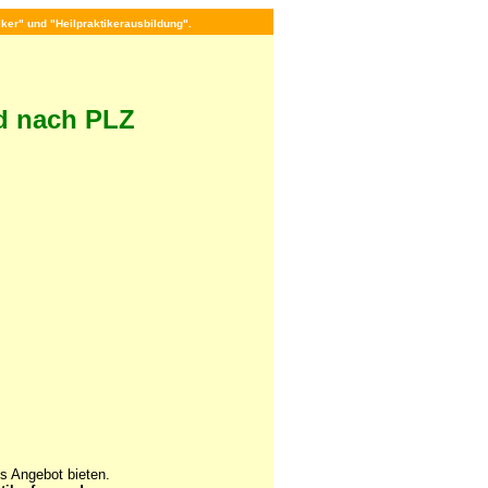
tiker" und "Heilpraktikerausbildung".
d nach PLZ
s Angebot bieten.