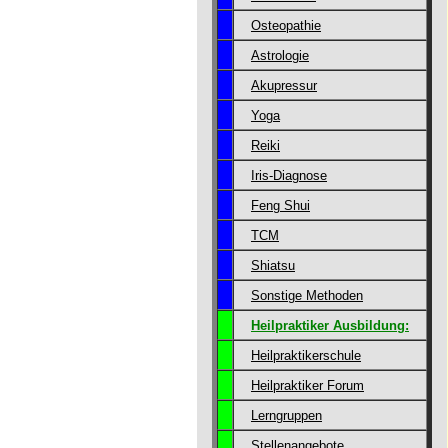
Osteopathie
Astrologie
Akupressur
Yoga
Reiki
Iris-Diagnose
Feng Shui
TCM
Shiatsu
Sonstige Methoden
Heilpraktiker Ausbildung:
Heilpraktikerschule
Heilpraktiker Forum
Lerngruppen
Stellenangebote