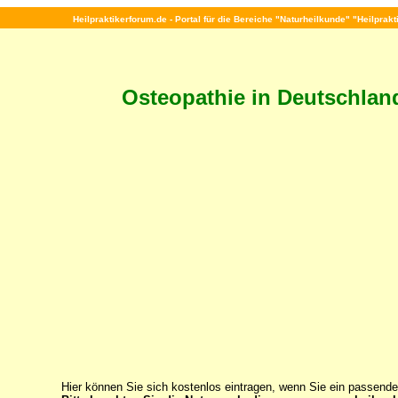
Heilpraktikerforum.de - Portal für die Bereiche "Naturheilkunde" "Heilprak
Osteopathie in Deutschlan
Hier können Sie sich kostenlos eintragen, wenn Sie ein passende