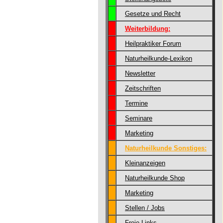
Gesetze und Recht
Weiterbildung:
Heilpraktiker Forum
Naturheilkunde-Lexikon
Newsletter
Zeitschriften
Termine
Seminare
Marketing
Naturheilkunde Sonstiges:
Kleinanzeigen
Naturheilkunde Shop
Marketing
Stellen / Jobs
Freie Links