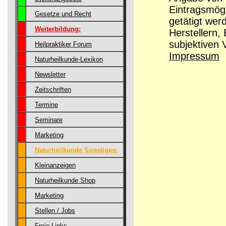
Eintragsmög
Gesetze und Recht
getätigt wer
Weiterbildung:
Herstellern,
subjektiven 
Heilpraktiker Forum
Impressum
Naturheilkunde-Lexikon
Newsletter
Zeitschriften
Termine
Seminare
Marketing
Naturheilkunde Sonstiges:
Kleinanzeigen
Naturheilkunde Shop
Marketing
Stellen / Jobs
Freie Links