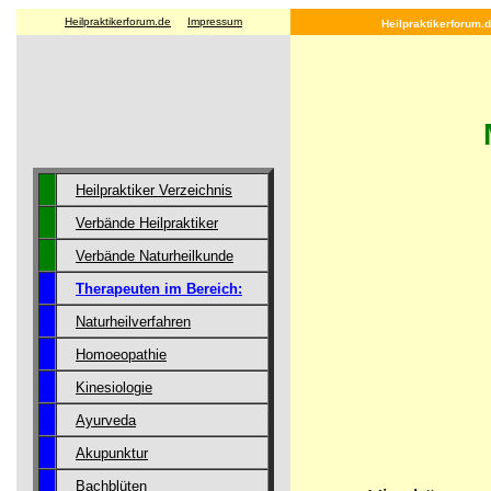
Heilpraktikerforum.de
Impressum
Heilpraktikerforum.d
Heilpraktiker Verzeichnis
Verbände Heilpraktiker
Verbände Naturheilkunde
Therapeuten im Bereich:
Naturheilverfahren
Homoeopathie
Kinesiologie
Ayurveda
Akupunktur
Bachblüten