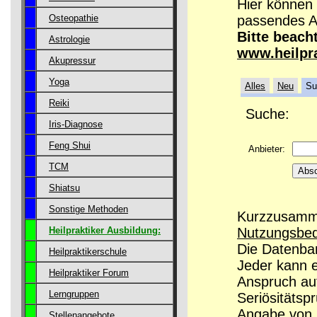
Hier können 
passendes A
Osteopathie
Bitte beach
Astrologie
www.heilpr
Akupressur
Yoga
Alles
Neu
Su
Reiki
Suche:
Iris-Diagnose
Feng Shui
Anbieter:
TCM
Shiatsu
Sonstige Methoden
Kurzzusamme
Nutzungsbe
Heilpraktiker Ausbildung:
Die Datenban
Heilpraktikerschule
Jeder kann 
Heilpraktiker Forum
Anspruch auf
Lerngruppen
Seriösitätsp
Angabe von G
Stellenangebote