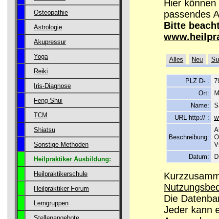
Hier können 
passendes A
Osteopathie
Bitte beach
Astrologie
www.heilpr
Akupressur
Yoga
Alles
Neu
Su
Reiki
PLZ D- :
7
Iris-Diagnose
Ort:
M
Feng Shui
Name:
S
TCM
URL http:// :
w
A
Shiatsu
Beschreibung:
O
V
Sonstige Methoden
Datum:
D
Heilpraktiker Ausbildung:
Heilpraktikerschule
Kurzzusamme
Nutzungsbe
Heilpraktiker Forum
Die Datenban
Lerngruppen
Jeder kann 
Stellenangebote