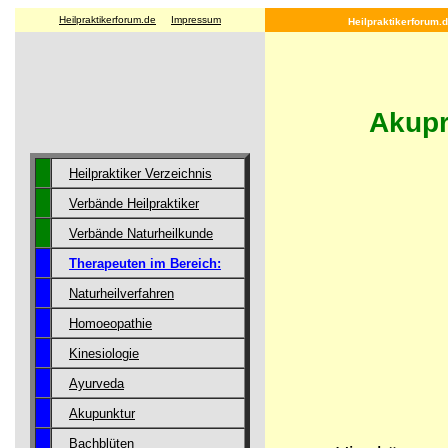
Heilpraktikerforum.de
Impressum
Heilpraktikerforum.d
Akupr
Heilpraktiker Verzeichnis
Verbände Heilpraktiker
Verbände Naturheilkunde
Therapeuten im Bereich:
Naturheilverfahren
Homoeopathie
Kinesiologie
Ayurveda
Akupunktur
Bachblüten