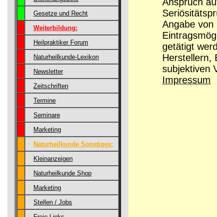
Anspruch auf
Seriösitätsp
Gesetze und Recht
Angabe von G
Weiterbildung:
Eintragsmög
Heilpraktiker Forum
getätigt wer
Herstellern,
Naturheilkunde-Lexikon
subjektiven 
Newsletter
Impressum
Zeitschriften
Termine
Seminare
Marketing
Naturheilkunde Sonstiges:
Kleinanzeigen
Naturheilkunde Shop
Marketing
Stellen / Jobs
Freie Links