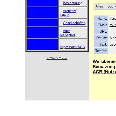
Besichtigung
Alles
Such
Archehof
Urlaub
Name:
Hara
Gesellschaften
EMail:
tour
Alter
URL:
Marktplatz
Datum:
Mon
Text:
geb
Impressum/AGB
Telefon:
© 2004 Dr. Timmer
Wir überne
Benutzung d
AGB (Nutz