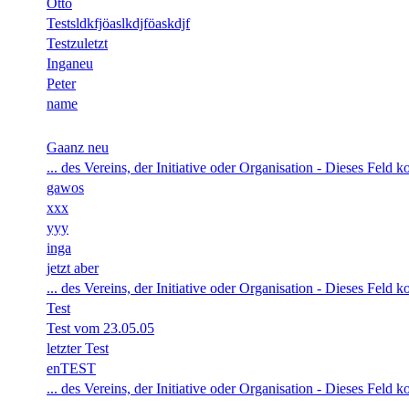
Otto
Testsldkfjöaslkdjföaskdjf
Testzuletzt
Inganeu
Peter
name
Gaanz neu
... des Vereins, der Initiative oder Organisation - Dieses Feld
gawos
xxx
yyy
inga
jetzt aber
... des Vereins, der Initiative oder Organisation - Dieses Feld
Test
Test vom 23.05.05
letzter Test
enTEST
... des Vereins, der Initiative oder Organisation - Dieses Feld