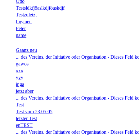
Otto
Testsldkfjöaslkdjföaskdjf
Testzuletzt
Inganeu
Peter
name
Gaanz neu
... des Vereins, der Initiative oder Organisation - Dieses Feld
gawos
xxx
yyy
inga
jetzt aber
... des Vereins, der Initiative oder Organisation - Dieses Feld
Test
Test vom 23.05.05
letzter Test
enTEST
... des Vereins, der Initiative oder Organisation - Dieses Feld